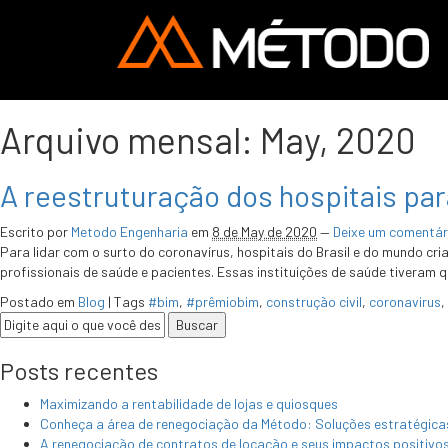
Arquivo mensal:
May, 2020
A reestruturação dos hospitais pa
Escrito por
Metodo Engenharia
em
8 de May de 2020
—
Deixe um comentár
Para lidar com o surto do coronavírus, hospitais do Brasil e do mundo cr
profissionais de saúde e pacientes. Essas instituições de saúde tiveram 
Postado em
Blog
|
Tags
#bim
,
#prêmiobim
,
construção civil
,
coronavirus
,
Posts recentes
Maximizando a rentabilidade de lojas e quiosques
Conheça a área de renegociação da Método: Soluções estratégicas 
A renegociação de contratos de locação e seus impactos positivo