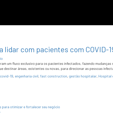
ra lidar com pacientes com COVID-1
io
iaram um fluxo exclusivo para os pacientes infectados, fazendo mudanças 
que destinar áreas, existentes ou novas, para direcionar as pessoas infe
covid-19
,
engenharia civil
,
fast construction
,
gestão hospitalar
,
Hospital
para otimizar e fortalecer seu negócio
s