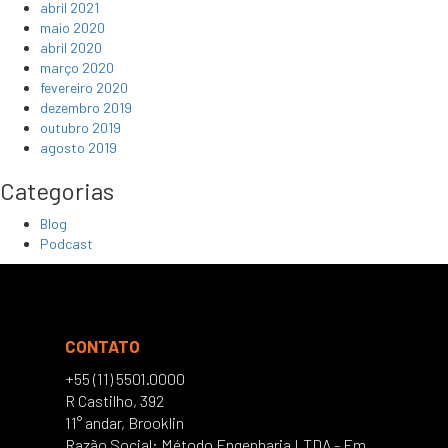
abril 2021
maio 2020
abril 2020
março 2020
fevereiro 2020
dezembro 2019
outubro 2019
agosto 2019
Categorias
Blog
Podcast
CONTATO
+55 (11) 5501.0000
R Castilho, 392
11° andar, Brooklin
Razão Social: Método Engenharia LTDA - Em