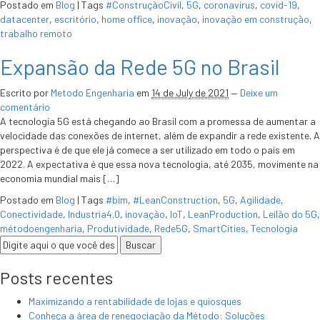
Postado em
Blog
|
Tags
#ConstruçãoCivil
,
5G
,
coronavirus
,
covid-19
,
datacenter
,
escritório
,
home office
,
inovação
,
inovação em construção
,
trabalho remoto
Expansão da Rede 5G no Brasil
Escrito por
Metodo Engenharia
em
14 de July de 2021
—
Deixe um
comentário
A tecnologia 5G está chegando ao Brasil com a promessa de aumentar a
velocidade das conexões de internet, além de expandir a rede existente. A
perspectiva é de que ele já comece a ser utilizado em todo o país em
2022. A expectativa é que essa nova tecnologia, até 2035, movimente na
economia mundial mais […]
Postado em
Blog
|
Tags
#bim
,
#LeanConstruction
,
5G
,
Agilidade
,
Conectividade
,
Industria4.0
,
inovação
,
IoT
,
LeanProduction
,
Leilão do 5G
,
métodoengenharia
,
Produtividade
,
Rede5G
,
SmartCities
,
Tecnologia
Posts recentes
Maximizando a rentabilidade de lojas e quiosques
Conheça a área de renegociação da Método: Soluções