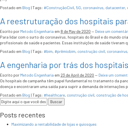
Postado em
Blog
|
Tags:
#ConstruçãoCivil
,
5G
,
coronavirus
,
datacenter
,
A reestruturação dos hospitais pa
Escrito por
Metodo Engenharia
em
8 de May de 2020
—
Deixe um comentár
Para lidar com o surto do coronavírus, hospitais do Brasil e do mundo cr
profissionais de saúde e pacientes. Essas instituições de saúde tiveram 
Postado em
Blog
|
Tags:
#bim
,
#prêmiobim
,
construção civil
,
coronavirus
A engenharia por trás dos hospita
Escrito por
Metodo Engenharia
em
23 de April de 2020
—
Deixe um coment
Os hospitais de campanha têm papel fundamental no tratamento da pandemi
doença e encontraram uma saída para suprir a demanda de internações pe
Postado em
Blog
|
Tags:
#healthcare
,
construção civil
,
construção de hos
Posts recentes
Maximizando a rentabilidade de lojas e quiosques