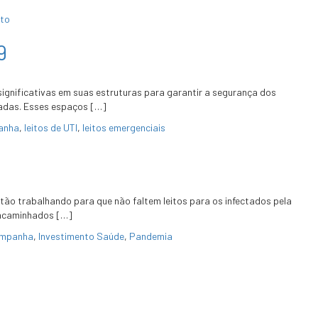
oto
9
significativas em suas estruturas para garantir a segurança dos
ctadas. Esses espaços […]
anha
,
leitos de UTI
,
leitos emergenciais
tão trabalhando para que não faltem leitos para os infectados pela
 encaminhados […]
ampanha
,
Investimento Saúde
,
Pandemia