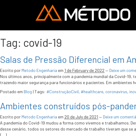
Tag:
covid-19
Salas de Pressão Diferencial em A
Escrito por
Metodo Engenharia
em
1 de February de 2022
—
Deixe um come
Nos últimos anos, principalmente com a pandemia mundial da Covid-19, te
trazendo maior segurança para funcionários e pacientes. Em ambientes ho
Postado em
Blog
|
Tags:
#ConstruçãoCivil
,
#healthcare
,
coronavirus
,
ino
Ambientes construídos pós-pande
Escrito por
Metodo Engenharia
em
20 de July de 2021
—
Deixe um comentá
A pandemia do Covid-19 mudou a forma como vivemos e trabalhamos. Des
desse cenário, todos os setores do mercado de trabalho tiveram que se ad
[…]