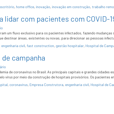
escritório
,
home office
,
inovação
,
inovação em construção
,
trabalho rem
ra lidar com pacientes com COVID-1
io
iaram um fluxo exclusivo para os pacientes infectados, fazendo mudanças 
que destinar áreas, existentes ou novas, para direcionar as pessoas infe
,
engenharia civil
,
fast construction
,
gestão hospitalar
,
Hospital de Camp
is de campanha
ário
a de coronavírus no Brasil. As principais capitais e grandes cidades es
lo vírus por meio da construção de hospitais provisórios. Os pacientes
pital
,
coronavirus
,
Empresa Construtora
,
engenharia civil
,
Hospital de C