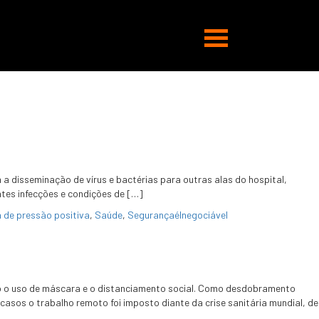
Abrir
navegação
a disseminação de vírus e bactérias para outras alas do hospital,
ntes infecções e condições de […]
 de pressão positiva
,
Saúde
,
SegurançaéInegociável
 o uso de máscara e o distanciamento social. Como desdobramento
asos o trabalho remoto foi imposto diante da crise sanitária mundial, de