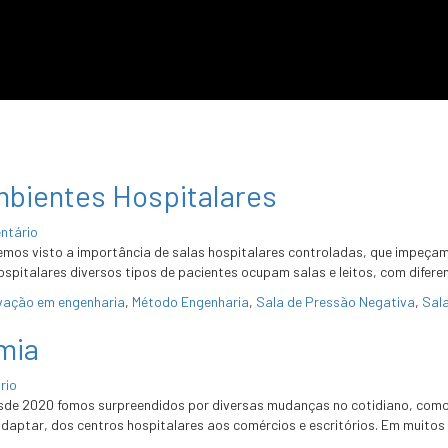
mbientes Hospitalares
ntário
mos visto a importância de salas hospitalares controladas, que impeçam 
spitalares diversos tipos de pacientes ocupam salas e leitos, com difere
vação em engenharia
,
Método Engenharia
,
Sala de Pressão Negativa
,
Sala
mia
rio
de 2020 fomos surpreendidos por diversas mudanças no cotidiano, como
aptar, dos centros hospitalares aos comércios e escritórios. Em muitos c