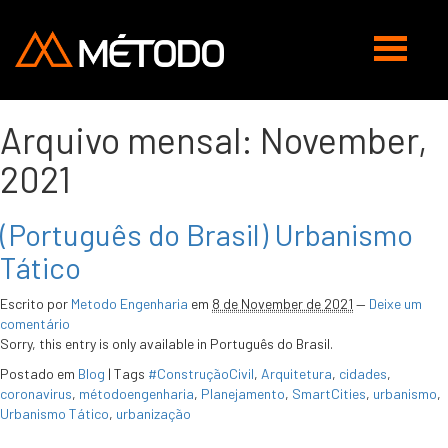
Abrir
navegaç
Arquivo mensal:
November,
2021
(Português do Brasil) Urbanismo
Tático
Escrito por
Metodo Engenharia
em
8 de November de 2021
—
Deixe um
comentário
Sorry, this entry is only available in Português do Brasil.
Postado em
Blog
|
Tags
#ConstruçãoCivil
,
Arquitetura
,
cidades
,
coronavirus
,
métodoengenharia
,
Planejamento
,
SmartCities
,
urbanismo
,
Urbanismo Tático
,
urbanização