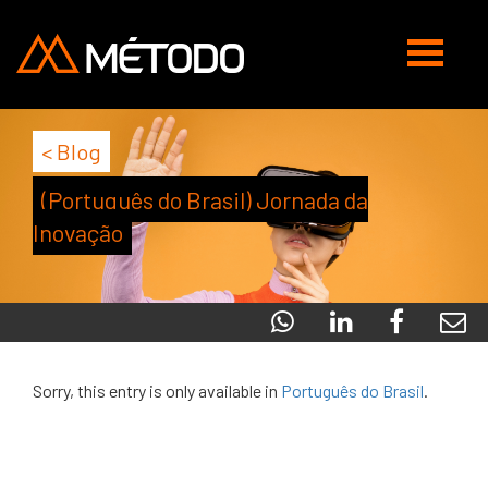
Abrir
navegaç
< Blog
(Português do Brasil) Jornada da
Inovação
Sorry, this entry is only available in
Português do Brasil
.