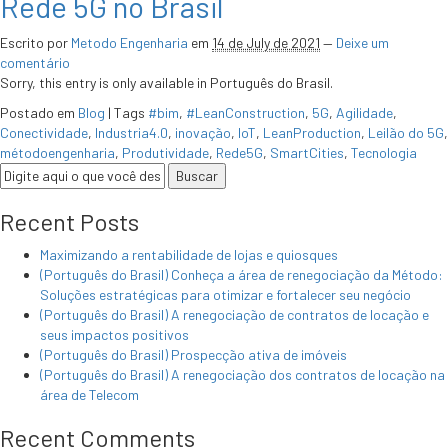
Rede 5G no Brasil
Escrito por
Metodo Engenharia
em
14 de July de 2021
—
Deixe um
comentário
Sorry, this entry is only available in Português do Brasil.
Postado em
Blog
|
Tags
#bim
,
#LeanConstruction
,
5G
,
Agilidade
,
Conectividade
,
Industria4.0
,
inovação
,
IoT
,
LeanProduction
,
Leilão do 5G
,
métodoengenharia
,
Produtividade
,
Rede5G
,
SmartCities
,
Tecnologia
Recent Posts
Maximizando a rentabilidade de lojas e quiosques
(Português do Brasil) Conheça a área de renegociação da Método:
Soluções estratégicas para otimizar e fortalecer seu negócio
(Português do Brasil) A renegociação de contratos de locação e
seus impactos positivos
(Português do Brasil) Prospecção ativa de imóveis
(Português do Brasil) A renegociação dos contratos de locação na
área de Telecom
Recent Comments