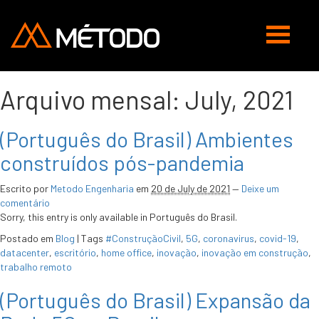
Abrir
navegaç
Arquivo mensal:
July, 2021
(Português do Brasil) Ambientes
construídos pós-pandemia
Escrito por
Metodo Engenharia
em
20 de July de 2021
—
Deixe um
comentário
Sorry, this entry is only available in Português do Brasil.
Postado em
Blog
|
Tags
#ConstruçãoCivil
,
5G
,
coronavirus
,
covid-19
,
datacenter
,
escritório
,
home office
,
inovação
,
inovação em construção
,
trabalho remoto
(Português do Brasil) Expansão da