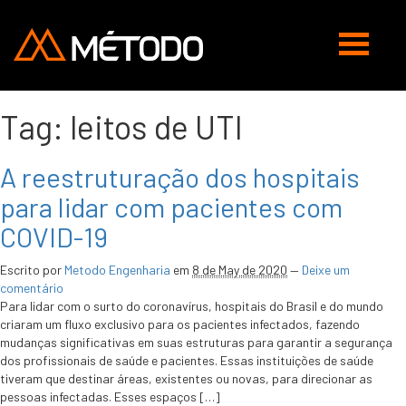
Abrir
navegaç
Tag:
leitos de UTI
A reestruturação dos hospitais
para lidar com pacientes com
COVID-19
Escrito por
Metodo Engenharia
em
8 de May de 2020
—
Deixe um
comentário
Para lidar com o surto do coronavírus, hospitais do Brasil e do mundo
criaram um fluxo exclusivo para os pacientes infectados, fazendo
mudanças significativas em suas estruturas para garantir a segurança
dos profissionais de saúde e pacientes. Essas instituições de saúde
tiveram que destinar áreas, existentes ou novas, para direcionar as
pessoas infectadas. Esses espaços […]