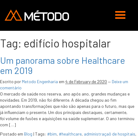
Abrir
navegaç
Tag:
edifício hospitalar
Um panorama sobre Healthcare
em 2019
Escrito por
Metodo Engenharia
em
4 de February de 2020
—
Deixe um
comentário
O mercado de saúde nos reserva, ano após ano, grandes mudanças e
novidades. Em 2019, não foi diferente. A década chegou ao fim
apontando transformações que não são apenas para o futuro, mas que
já influenciam o presente. Um dos principais destaques, certamente,
foi volume de fusões e aquisições na saúde suplementar. O ano terminou
com […]
Postado em
Blog
|
Tags:
#bim
,
#healthcare
,
administraçaõ de hospitais
,