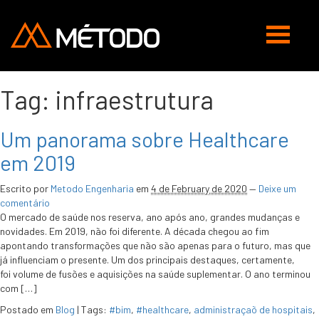
Abrir
navegaç
Tag:
infraestrutura
Um panorama sobre Healthcare
em 2019
Escrito por
Metodo Engenharia
em
4 de February de 2020
—
Deixe um
comentário
O mercado de saúde nos reserva, ano após ano, grandes mudanças e
novidades. Em 2019, não foi diferente. A década chegou ao fim
apontando transformações que não são apenas para o futuro, mas que
já influenciam o presente. Um dos principais destaques, certamente,
foi volume de fusões e aquisições na saúde suplementar. O ano terminou
com […]
Postado em
Blog
|
Tags:
#bim
,
#healthcare
,
administraçaõ de hospitais
,