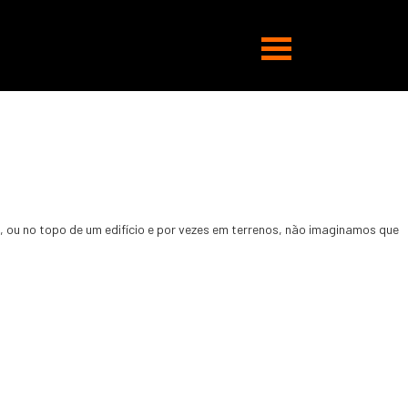
Abrir
navegação
ou no topo de um edifício e por vezes em terrenos, não imaginamos que