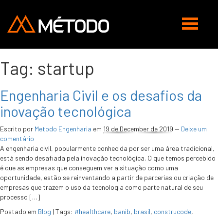
Abrir
navegaç
Tag:
startup
Engenharia Civil e os desafios da
inovação tecnológica
Escrito por
Metodo Engenharia
em
19 de December de 2019
—
Deixe um
comentário
A engenharia civil, popularmente conhecida por ser uma área tradicional,
está sendo desafiada pela inovação tecnológica. O que temos percebido
é que as empresas que conseguem ver a situação como uma
oportunidade, estão se reinventando a partir de parcerias ou criação de
empresas que trazem o uso da tecnologia como parte natural de seu
processo […]
Postado em
Blog
|
Tags:
#healthcare
,
banib
,
brasil
,
construcode
,