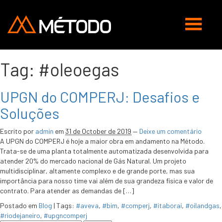
Abrir
navegaç
Tag:
#oleoegas
UPGN do COMPERJ: Desafios e
Soluções
Escrito por
admin
em
31 de October de 2019
—
Deixe um comentário
A UPGN do COMPERJ é hoje a maior obra em andamento na Método.
Trata-se de uma planta totalmente automatizada desenvolvida para
atender 20% do mercado nacional de Gás Natural. Um projeto
multidisciplinar, altamente complexo e de grande porte, mas sua
importância para nosso time vai além de sua grandeza física e valor de
contrato. Para atender as demandas de […]
Postado em
Blog
|
Tags:
#aveva
,
#bim
,
#comperj
,
#itaboraí
,
#oilandgas
,
#riodejaneiro
,
#upgncomperj