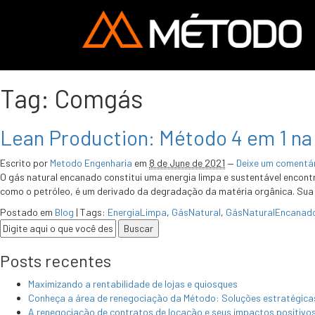
Tag:
Comgás
Lean Production: Método 4 em 1 na 
Escrito por
Metodo Engenharia
em
8 de June de 2021
—
Deixe um comentá
O gás natural encanado constitui uma energia limpa e sustentável encont
como o petróleo, é um derivado da degradação da matéria orgânica. Sua u
Postado em
Blog
|
Tags:
EnergiaLimpa
,
GásNatural
,
GásNaturalEncanad
Posts recentes
Maximizando a rentabilidade de lojas e quiosques
Conheça a área de renegociação da Método: Soluções estratégicas 
A renegociação de contratos de locação e seus impactos positivo