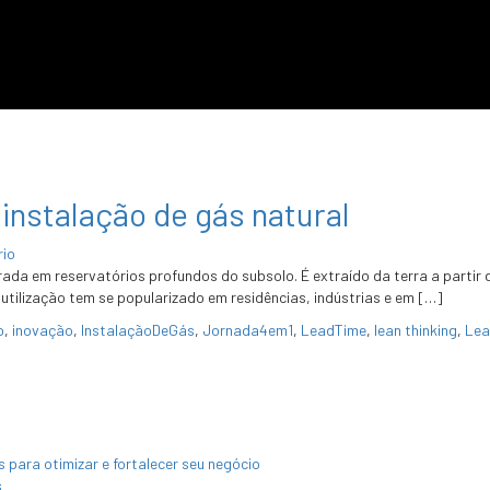
instalação de gás natural
rio
rada em reservatórios profundos do subsolo. É extraído da terra a partir
tilização tem se popularizado em residências, indústrias e em […]
o
,
inovação
,
InstalaçãoDeGás
,
Jornada4em1
,
LeadTime
,
lean thinking
,
Lea
para otimizar e fortalecer seu negócio
s