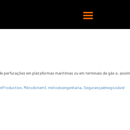
Abrir
navegação
 de perfurações em plataformas marítimas ou em terminais de gás e, assim
nProduction
,
Método4em1
,
métodoengenharia
,
SegurançaéInegociável