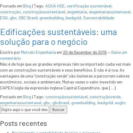
Postado em
Blog
|
Tags:
AQUA HQE
,
certificação sustentável
,
construção
,
construçãosustentável
,
engenharia
,
engenhariasustentavel
,
ESG
,
gbc
,
GBC Brasil
,
greenbuilding
,
leedgold
,
Sustentabilidade
Edificações sustentáveis: uma
solução para o negócio
Escrito por
Metodo Engenharia
em
20 de December de 2019
—
Deixe um
comentário
Não é de hoje que as grandes empresas têm se importado cada vez mais
com as construções sustentáveis e seus benefícios. E não é à toa. As
vantagens de uma “construção verde” são inúmeras e percorrem valores
econômicos, sociais e ambientais. Muitas vezes o valor investido em
CAPEX (sigla da expressão inglesa Capital Expenditure, que […]
Postado em
Blog
|
Tags:
construçãosustentável
,
construçãoverde
,
engenhariasustentavel
,
gbc
,
gbcbrasil
,
greenbuilding
,
leedgold
,
usgbc
Posts recentes
Maximizando a rentabilidade de lojas e quiosques