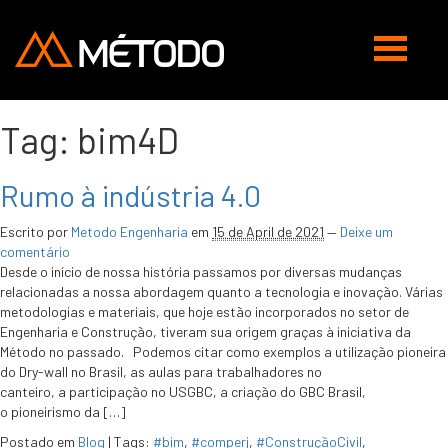
Abrir
navegaç
Tag:
bim4D
Rumo à indústria 4.0
Escrito por
Metodo Engenharia
em
15 de April de 2021
—
Deixe um
comentário
Desde o início de nossa história passamos por diversas mudanças
relacionadas a nossa abordagem quanto a tecnologia e inovação. Várias
metodologias e materiais, que hoje estão incorporados no setor de
Engenharia e Construção, tiveram sua origem graças à iniciativa da
Método no passado. Podemos citar como exemplos a utilização pioneira
do Dry-wall no Brasil, as aulas para trabalhadores no
canteiro, a participação no USGBC, a criação do GBC Brasil,
o pioneirismo da […]
Postado em
Blog
|
Tags:
#bim
,
#comperj
,
#ConstruçãoCivil
,