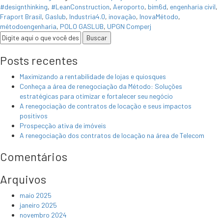
#designthinking
,
#LeanConstruction
,
Aeroporto
,
bim6d
,
engenharia civil
,
Fraport Brasil
,
Gaslub
,
Industria4.0
,
inovação
,
InovaMétodo
,
métodoengenharia
,
POLO GASLUB
,
UPGN Comperj
Posts recentes
Maximizando a rentabilidade de lojas e quiosques
Conheça a área de renegociação da Método: Soluções
estratégicas para otimizar e fortalecer seu negócio
A renegociação de contratos de locação e seus impactos
positivos
Prospecção ativa de imóveis
A renegociação dos contratos de locação na área de Telecom
Comentários
Arquivos
maio 2025
janeiro 2025
novembro 2024