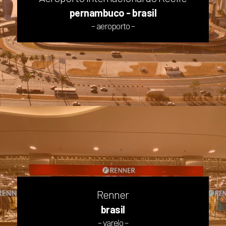
pernambuco - brasil
– aeroporto –
Renner
brasil
– varejo –