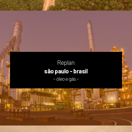
Replan
são paulo - brasil
– óleo e gás –