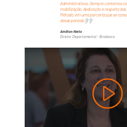
Administrativos. Sempre contamos co
mobilização, dedicação e respeito das
Método, em uma parceria que se conso
desse período.
Amilton Nieto
Diretor Departamental - Bradesco