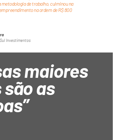
a metodologia de trabalho, culminou na
s empreendimento na ordem de R$ 800
tra
 Sul Investimentos
sas maiores
 são as
oas”