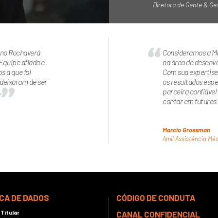
Diretora de Gente & Ge
 no Rochaverá
Consideramos a Mé
quipe afiada e
na área de desenv
s a que foi
Com sua expertis
 deixaram de ser
os resultados esp
.
parceira confiável
contar em futuro
Marcio Grossman
Amil Assistência Méd
ICA DE DADOS
CÓDIGO DE CONDUTA
 Titular
CANAL CONFIDENCIAL