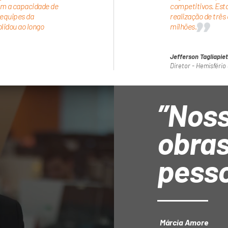
m a capacidade de
competitivos. Est
 equipes da
realização de trê
lidou ao longo
milhões.
Jefferson Tagliapie
Diretor - Hemisfério
”Nos
obras
pess
Márcia Amore