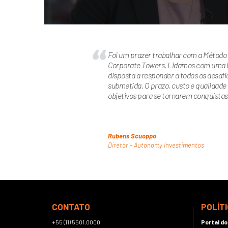
Foi um prazer trabalhar com a Método
Corporate Towers. Lidamos com uma E
disposta a responder a todos os desafio
submetida. O prazo, custo e qualidade
objetivos para se tornarem conquistas
Rubens Scuoppo
Diretor - Autonomy Investimentos
CONTATO
POLÍT
+55 (11) 5501.0000
Portal do