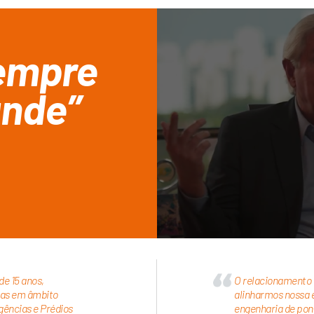
sempre
ande”
e 15 anos,
O relacionamento 
ras em âmbito
alinharmos nossa 
gências e Prédios
engenharia de pont