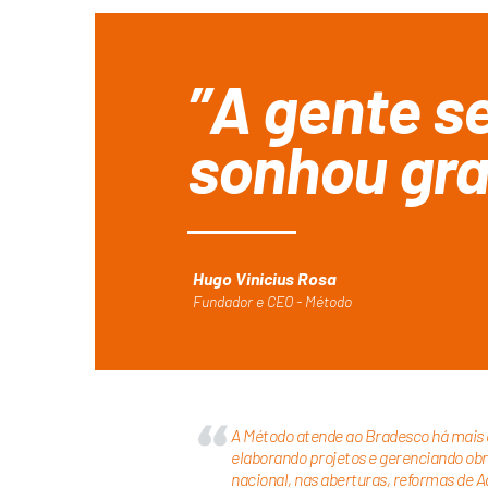
”A gente 
sonhou gr
Hugo Vinicius Rosa
Fundador e CEO - Método
A Método atende ao Bradesco há mais d
elaborando projetos e gerenciando ob
nacional, nas aberturas, reformas de A