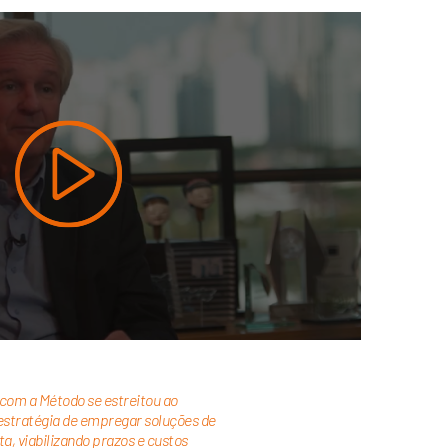
com a Método se estreitou ao
estratégia de empregar soluções de
a, viabilizando prazos e custos