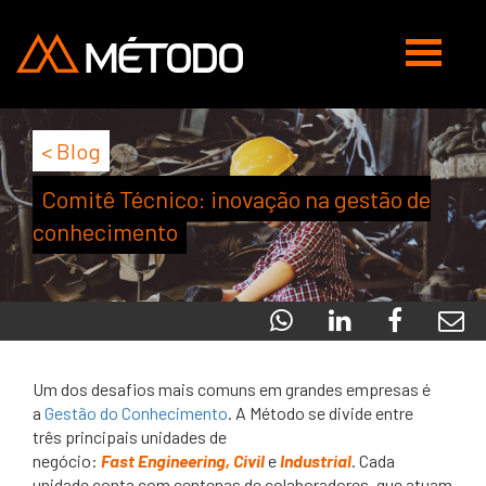
Abrir
navegaç
< Blog
Comitê Técnico: inovação na gestão de
conhecimento
Um dos desafios mais comuns em grandes empresas é
a
Gestão do Conhecimento
. A Método se divide entre
três principais unidades de
negócio:
Fast Engineering, Civil
e
Industrial
. Cada
unidade conta com centenas de colaboradores, que atuam