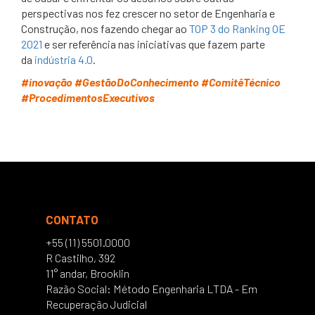
perspectivas nos fez crescer no setor de Engenharia e
Construção, nos fazendo chegar ao
TOP 3 do Ranking OE
2021
e ser referência nas iniciativas que fazem parte
da
indústria 4.0
.
#inovação #GestãoDoConhecimento #ComitêTécnico
#ProcedimentosExecutivos
CONTATO
+55 (11) 5501.0000
R Castilho, 392
11° andar, Brooklin
Razão Social: Método Engenharia LTDA - Em
Recuperação Judicial