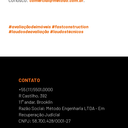
conosco:
.
comercial@metodo.com.br
#avaliaçãodeimóveis #fastconstruction
#laudosdeavaliação #laudostécnicos
CONTATO
+55 (11) 5501.0000
R Castilho, 392
11° andar, Brooklin
Razão Social: Método Engenharia LTDA - Em
Recuperação Judicial
CNPJ: 58.700.428/0001-27